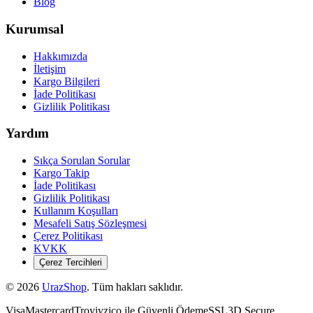
Blog
Kurumsal
Hakkımızda
İletişim
Kargo Bilgileri
İade Politikası
Gizlilik Politikası
Yardım
Sıkça Sorulan Sorular
Kargo Takip
İade Politikası
Gizlilik Politikası
Kullanım Koşulları
Mesafeli Satış Sözleşmesi
Çerez Politikası
KVKK
Çerez Tercihleri
©
2026
UrazShop
. Tüm hakları saklıdır.
Visa
Mastercard
Troy
iyzico ile Güvenli Ödeme
SSL
3D Secure