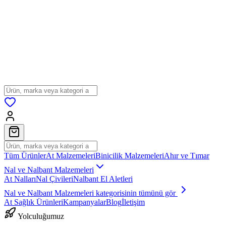
Tüm Ürünler
At Malzemeleri
Binicilik Malzemeleri
Ahır ve Tımar
Nal ve Nalbant Malzemeleri
At Nalları
Nal Çivileri
Nalbant El Aletleri
Nal ve Nalbant Malzemeleri
kategorisinin tümünü gör
At Sağlık Ürünleri
Kampanyalar
Blog
İletişim
Yolculuğumuz