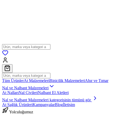
Tüm Ürünler
At Malzemeleri
Binicilik Malzemeleri
Ahır ve Tımar
Nal ve Nalbant Malzemeleri
At Nalları
Nal Çivileri
Nalbant El Aletleri
Nal ve Nalbant Malzemeleri
kategorisinin tümünü gör
At Sağlık Ürünleri
Kampanyalar
Blog
İletişim
Yolculuğumuz