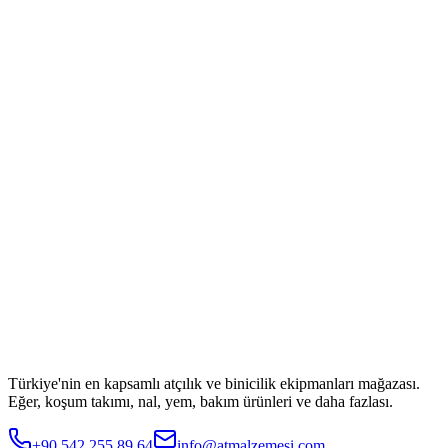
Türkiye'nin en kapsamlı atçılık ve binicilik ekipmanları mağazası.
Eğer, koşum takımı, nal, yem, bakım ürünleri ve daha fazlası.
+90 542 255 89 64
info@atmalzemesi.com