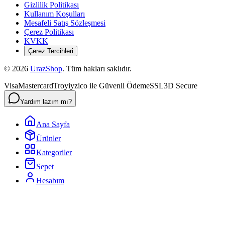
Gizlilik Politikası
Kullanım Koşulları
Mesafeli Satış Sözleşmesi
Çerez Politikası
KVKK
Çerez Tercihleri
©
2026
UrazShop
. Tüm hakları saklıdır.
Visa
Mastercard
Troy
iyzico ile Güvenli Ödeme
SSL
3D Secure
Yardım lazım mı?
Ana Sayfa
Ürünler
Kategoriler
Sepet
Hesabım