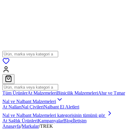
Tüm Ürünler
At Malzemeleri
Binicilik Malzemeleri
Ahır ve Tımar
Nal ve Nalbant Malzemeleri
At Nalları
Nal Çivileri
Nalbant El Aletleri
Nal ve Nalbant Malzemeleri
kategorisinin tümünü gör
At Sağlık Ürünleri
Kampanyalar
Blog
İletişim
Anasayfa
/
Markalar
/
TREK