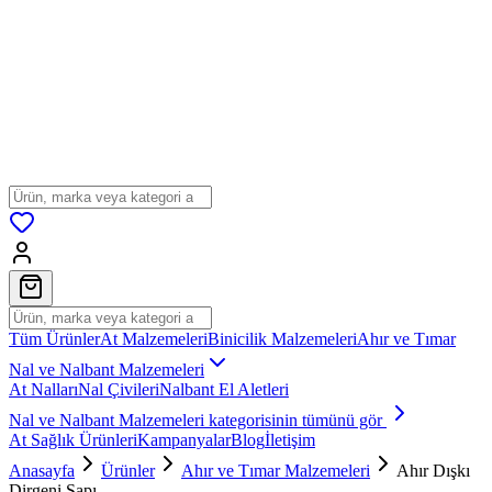
Tüm Ürünler
At Malzemeleri
Binicilik Malzemeleri
Ahır ve Tımar
Nal ve Nalbant Malzemeleri
At Nalları
Nal Çivileri
Nalbant El Aletleri
Nal ve Nalbant Malzemeleri
kategorisinin tümünü gör
At Sağlık Ürünleri
Kampanyalar
Blog
İletişim
Anasayfa
Ürünler
Ahır ve Tımar Malzemeleri
Ahır Dışkı
Dirgeni Sapı