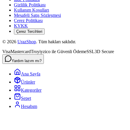
Gizlilik Politikası
Kullanım Koşulları
Mesafeli Satış Sözleşmesi
Çerez Politikası
KVKK
Çerez Tercihleri
©
2026
UrazShop
. Tüm hakları saklıdır.
Visa
Mastercard
Troy
iyzico ile Güvenli Ödeme
SSL
3D Secure
Yardım lazım mı?
Ana Sayfa
Ürünler
Kategoriler
Sepet
Hesabım