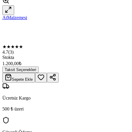
AtMalzemesi
★
★
★
★
★
4.7
(
3
)
Stokta
1.200,00
₺
Taksit Seçenekleri
Sepete Ekle
Ücretsiz Kargo
500 ₺ üzeri