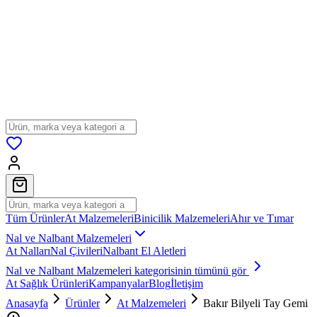
Tüm Ürünler
At Malzemeleri
Binicilik Malzemeleri
Ahır ve Tımar
Nal ve Nalbant Malzemeleri
At Nalları
Nal Çivileri
Nalbant El Aletleri
Nal ve Nalbant Malzemeleri
kategorisinin tümünü gör
At Sağlık Ürünleri
Kampanyalar
Blog
İletişim
Anasayfa
Ürünler
At Malzemeleri
Bakır Bilyeli Tay Gemi