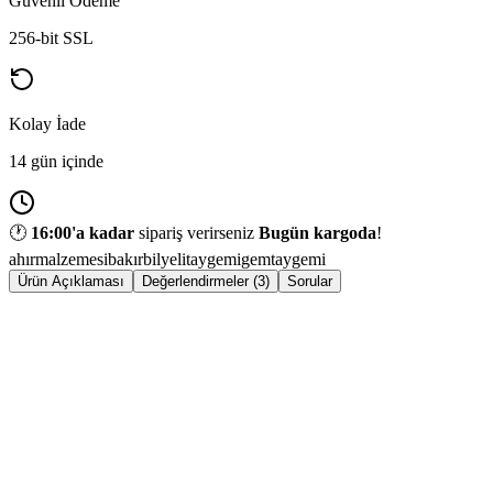
Güvenli Ödeme
256-bit SSL
Kolay İade
14 gün içinde
🕐
16:00
'a kadar
sipariş verirseniz
Bugün kargoda
!
ahırmalzemesi
bakırbilyelitaygemi
gem
taygemi
Ürün Açıklaması
Değerlendirmeler (3)
Sorular
ÜRÜN
Bakır Bilyeli Tay Gemi