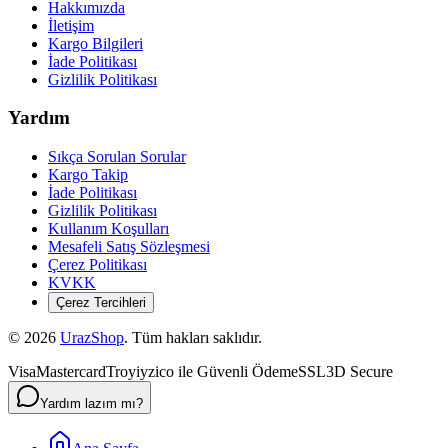
Hakkımızda
İletişim
Kargo Bilgileri
İade Politikası
Gizlilik Politikası
Yardım
Sıkça Sorulan Sorular
Kargo Takip
İade Politikası
Gizlilik Politikası
Kullanım Koşulları
Mesafeli Satış Sözleşmesi
Çerez Politikası
KVKK
Çerez Tercihleri
©
2026
UrazShop
. Tüm hakları saklıdır.
Visa
Mastercard
Troy
iyzico ile Güvenli Ödeme
SSL
3D Secure
Yardım lazım mı?