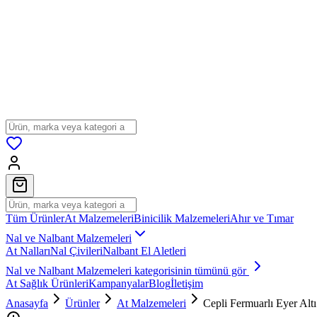
Tüm Ürünler
At Malzemeleri
Binicilik Malzemeleri
Ahır ve Tımar
Nal ve Nalbant Malzemeleri
At Nalları
Nal Çivileri
Nalbant El Aletleri
Nal ve Nalbant Malzemeleri
kategorisinin tümünü gör
At Sağlık Ürünleri
Kampanyalar
Blog
İletişim
Anasayfa
Ürünler
At Malzemeleri
Cepli Fermuarlı Eyer Altı