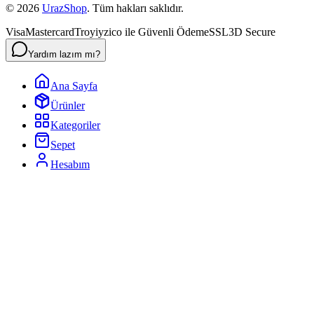
©
2026
UrazShop
. Tüm hakları saklıdır.
Visa
Mastercard
Troy
iyzico ile Güvenli Ödeme
SSL
3D Secure
Yardım lazım mı?
Ana Sayfa
Ürünler
Kategoriler
Sepet
Hesabım