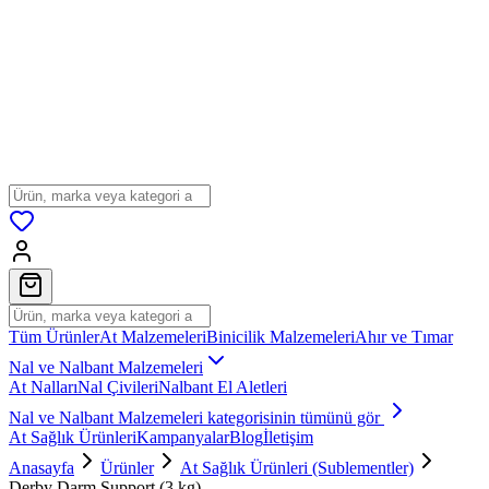
Tüm Ürünler
At Malzemeleri
Binicilik Malzemeleri
Ahır ve Tımar
Nal ve Nalbant Malzemeleri
At Nalları
Nal Çivileri
Nalbant El Aletleri
Nal ve Nalbant Malzemeleri
kategorisinin tümünü gör
At Sağlık Ürünleri
Kampanyalar
Blog
İletişim
Anasayfa
Ürünler
At Sağlık Ürünleri (Sublementler)
Derby Darm Support (3 kg)