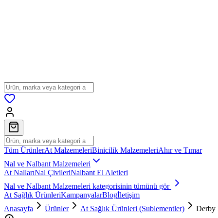
Tüm Ürünler
At Malzemeleri
Binicilik Malzemeleri
Ahır ve Tımar
Nal ve Nalbant Malzemeleri
At Nalları
Nal Çivileri
Nalbant El Aletleri
Nal ve Nalbant Malzemeleri
kategorisinin tümünü gör
At Sağlık Ürünleri
Kampanyalar
Blog
İletişim
Anasayfa
Ürünler
At Sağlık Ürünleri (Sublementler)
Derby 