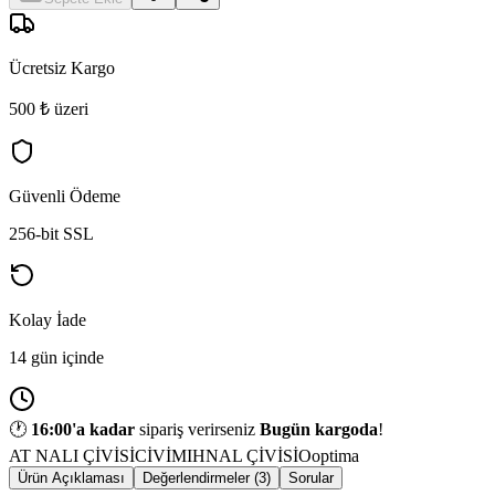
Ücretsiz Kargo
500 ₺ üzeri
Güvenli Ödeme
256-bit SSL
Kolay İade
14 gün içinde
🕐
16:00
'a kadar
sipariş verirseniz
Bugün kargoda
!
AT NALI ÇİVİSİ
CİVİ
MIH
NAL ÇİVİSİ
Ooptima
Ürün Açıklaması
Değerlendirmeler (3)
Sorular