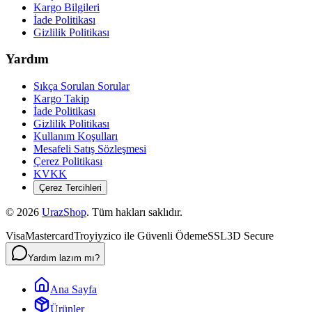
Kargo Bilgileri
İade Politikası
Gizlilik Politikası
Yardım
Sıkça Sorulan Sorular
Kargo Takip
İade Politikası
Gizlilik Politikası
Kullanım Koşulları
Mesafeli Satış Sözleşmesi
Çerez Politikası
KVKK
Çerez Tercihleri
©
2026
UrazShop
. Tüm hakları saklıdır.
Visa
Mastercard
Troy
iyzico ile Güvenli Ödeme
SSL
3D Secure
Yardım lazım mı?
Ana Sayfa
Ürünler