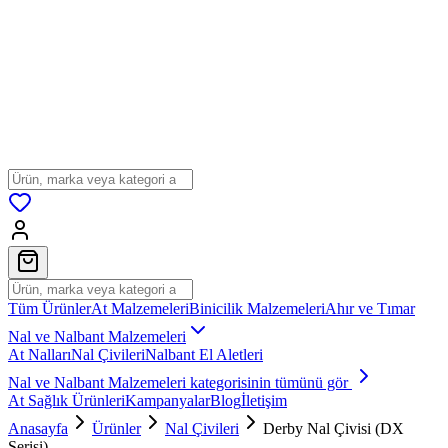
Tüm Ürünler
At Malzemeleri
Binicilik Malzemeleri
Ahır ve Tımar
Nal ve Nalbant Malzemeleri
At Nalları
Nal Çivileri
Nalbant El Aletleri
Nal ve Nalbant Malzemeleri
kategorisinin tümünü gör
At Sağlık Ürünleri
Kampanyalar
Blog
İletişim
Anasayfa
Ürünler
Nal Çivileri
Derby Nal Çivisi (DX
Serisi)