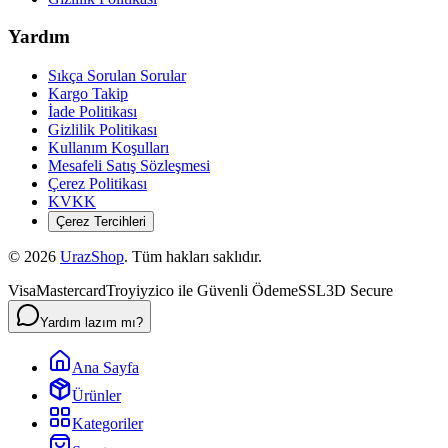
Yardım
Sıkça Sorulan Sorular
Kargo Takip
İade Politikası
Gizlilik Politikası
Kullanım Koşulları
Mesafeli Satış Sözleşmesi
Çerez Politikası
KVKK
Çerez Tercihleri
©
2026
UrazShop
. Tüm hakları saklıdır.
Visa
Mastercard
Troy
iyzico ile Güvenli Ödeme
SSL
3D Secure
Yardım lazım mı?
Ana Sayfa
Ürünler
Kategoriler