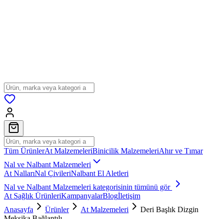
Tüm Ürünler
At Malzemeleri
Binicilik Malzemeleri
Ahır ve Tımar
Nal ve Nalbant Malzemeleri
At Nalları
Nal Çivileri
Nalbant El Aletleri
Nal ve Nalbant Malzemeleri
kategorisinin tümünü gör
At Sağlık Ürünleri
Kampanyalar
Blog
İletişim
Anasayfa
Ürünler
At Malzemeleri
Deri Başlık Dizgin
Meksika Bağlantılı