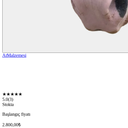
AtMalzemesi
★
★
★
★
★
5.0
(
3
)
Stokta
Başlangıç fiyatı
2.800,00
₺