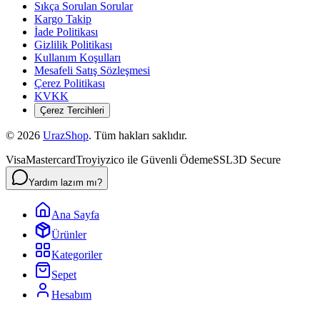
Sıkça Sorulan Sorular
Kargo Takip
İade Politikası
Gizlilik Politikası
Kullanım Koşulları
Mesafeli Satış Sözleşmesi
Çerez Politikası
KVKK
Çerez Tercihleri
©
2026
UrazShop
. Tüm hakları saklıdır.
Visa
Mastercard
Troy
iyzico ile Güvenli Ödeme
SSL
3D Secure
Yardım lazım mı?
Ana Sayfa
Ürünler
Kategoriler
Sepet
Hesabım