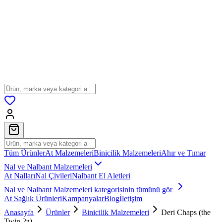
Tüm Ürünler
At Malzemeleri
Binicilik Malzemeleri
Ahır ve Tımar
Nal ve Nalbant Malzemeleri
At Nalları
Nal Çivileri
Nalbant El Aletleri
Nal ve Nalbant Malzemeleri
kategorisinin tümünü gör
At Sağlık Ürünleri
Kampanyalar
Blog
İletişim
Anasayfa
Ürünler
Binicilik Malzemeleri
Deri Chaps (the
Twin 2z)