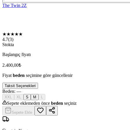
The Twin 2Z
★
★
★
★
★
4.7
(
3
)
Stokta
Başlangıç fiyatı
2.400,00
₺
Fiyat
beden
seçimine göre güncellenir
Taksit Seçenekleri
Beden
:
—
XXL
XL
S
M
L
Sepete eklemeden önce
beden
seçiniz
Sepete Ekle