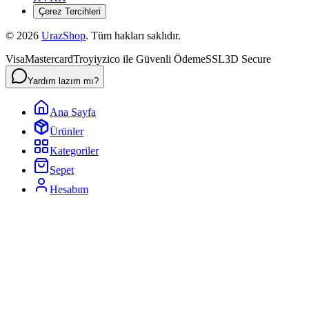
Çerez Tercihleri
©
2026
UrazShop
. Tüm hakları saklıdır.
Visa
Mastercard
Troy
iyzico ile Güvenli Ödeme
SSL
3D Secure
Yardım lazım mı?
Ana Sayfa
Ürünler
Kategoriler
Sepet
Hesabım