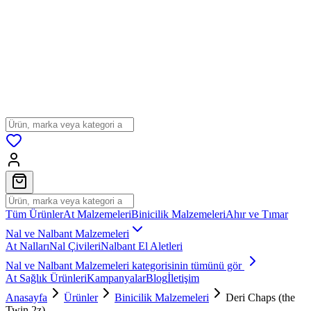
Tüm Ürünler
At Malzemeleri
Binicilik Malzemeleri
Ahır ve Tımar
Nal ve Nalbant Malzemeleri
At Nalları
Nal Çivileri
Nalbant El Aletleri
Nal ve Nalbant Malzemeleri
kategorisinin tümünü gör
At Sağlık Ürünleri
Kampanyalar
Blog
İletişim
Anasayfa
Ürünler
Binicilik Malzemeleri
Deri Chaps (the
Twin 2z)