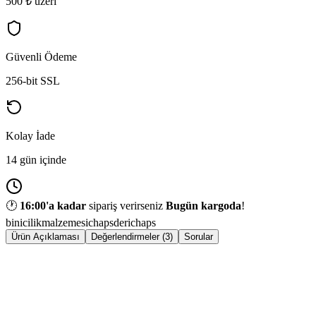
500 ₺ üzeri
Güvenli Ödeme
256-bit SSL
Kolay İade
14 gün içinde
🕐
16:00
'a kadar
sipariş verirseniz
Bugün kargoda
!
binicilikmalzemesi
chaps
derichaps
Ürün Açıklaması
Değerlendirmeler (3)
Sorular