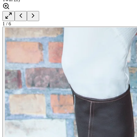
1
/
6