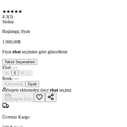
★
★
★
★
★
4.3
(
3
)
Stokta
Başlangıç fiyatı
1.900,00
₺
Fiyat
ebat
seçimine göre güncellenir
Taksit Seçenekleri
Ebat
:
—
Xs
S
M
L
Renk
:
—
Kahverengi
Siyah
Sepete eklemeden önce
ebat
seçiniz
Sepete Ekle
Ücretsiz Kargo