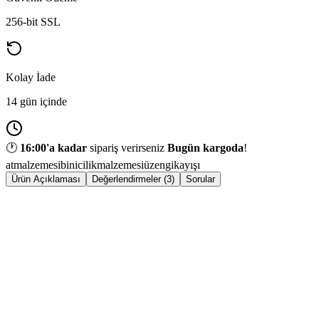
256-bit SSL
Kolay İade
14 gün içinde
🕐
16:00
'a kadar
sipariş verirseniz
Bugün kargoda
!
atmalzemesi
binicilikmalzemesi
üzengikayışı
Ürün Açıklaması
Değerlendirmeler (3)
Sorular