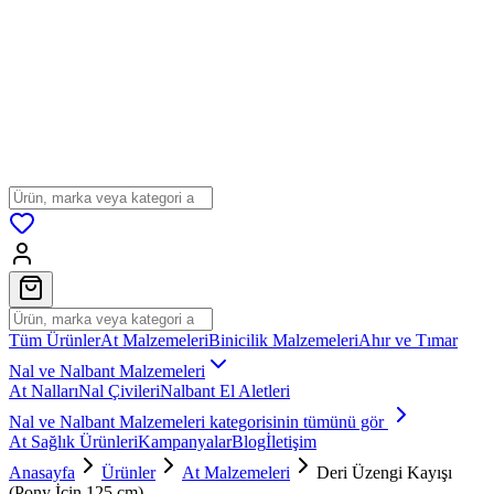
Tüm Ürünler
At Malzemeleri
Binicilik Malzemeleri
Ahır ve Tımar
Nal ve Nalbant Malzemeleri
At Nalları
Nal Çivileri
Nalbant El Aletleri
Nal ve Nalbant Malzemeleri
kategorisinin tümünü gör
At Sağlık Ürünleri
Kampanyalar
Blog
İletişim
Anasayfa
Ürünler
At Malzemeleri
Deri Üzengi Kayışı
(Pony İçin 125 cm)