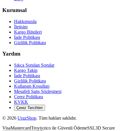
Kurumsal
Hakkımızda
İletişim
Kargo Bilgileri
İade Politikası
Gizlilik Politikası
Yardım
Sıkça Sorulan Sorular
Kargo Takip
İade Politikası
Gizlilik Politikası
Kullanım Koşulları
Mesafeli Satış Sözleşmesi
Çerez Politikası
KVKK
Çerez Tercihleri
©
2026
UrazShop
. Tüm hakları saklıdır.
Visa
Mastercard
Troy
iyzico ile Güvenli Ödeme
SSL
3D Secure