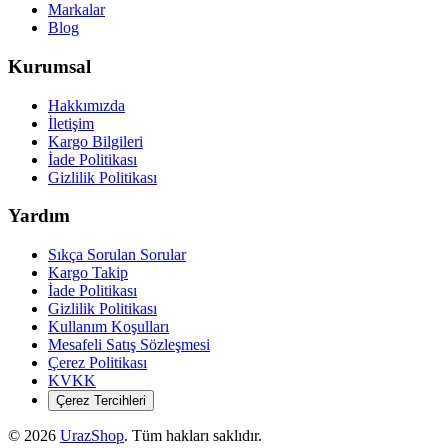
Markalar
Blog
Kurumsal
Hakkımızda
İletişim
Kargo Bilgileri
İade Politikası
Gizlilik Politikası
Yardım
Sıkça Sorulan Sorular
Kargo Takip
İade Politikası
Gizlilik Politikası
Kullanım Koşulları
Mesafeli Satış Sözleşmesi
Çerez Politikası
KVKK
Çerez Tercihleri
©
2026
UrazShop
. Tüm hakları saklıdır.