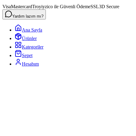
Visa
Mastercard
Troy
iyzico ile Güvenli Ödeme
SSL
3D Secure
Yardım lazım mı?
Ana Sayfa
Ürünler
Kategoriler
Sepet
Hesabım