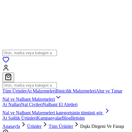
Tüm Ürünler
At Malzemeleri
Binicilik Malzemeleri
Ahır ve Tımar
Nal ve Nalbant Malzemeleri
At Nalları
Nal Çivileri
Nalbant El Aletleri
Nal ve Nalbant Malzemeleri
kategorisinin tümünü gör
At Sağlık Ürünleri
Kampanyalar
Blog
İletişim
Anasayfa
Ürünler
Tüm Ürünler
Dışkı Dirgeni Ve Faraşı