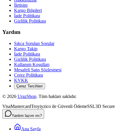
İletişim
Kargo Bilgileri
İade Politikası
Gizlilik Politikası
Yardım
Sıkça Sorulan Sorular
Kargo Takip
İade Politikası
Gizlilik Politikası
Kullanım Koşulları
Mesafeli Satış Sözleşmesi
Çerez Politikası
KVKK
Çerez Tercihleri
©
2026
UrazShop
. Tüm hakları saklıdır.
Visa
Mastercard
Troy
iyzico ile Güvenli Ödeme
SSL
3D Secure
Yardım lazım mı?
Ana Sayfa