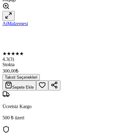
AtMalzemesi
★
★
★
★
★
4.3
(
3
)
Stokta
300,00
₺
Taksit Seçenekleri
Sepete Ekle
Ücretsiz Kargo
500 ₺ üzeri