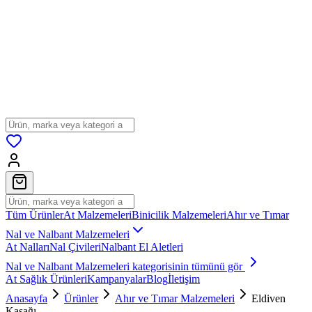
Tüm Ürünler
At Malzemeleri
Binicilik Malzemeleri
Ahır ve Tımar
Nal ve Nalbant Malzemeleri
At Nalları
Nal Çivileri
Nalbant El Aletleri
Nal ve Nalbant Malzemeleri
kategorisinin tümünü gör
At Sağlık Ürünleri
Kampanyalar
Blog
İletişim
Anasayfa
Ürünler
Ahır ve Tımar Malzemeleri
Eldiven
Kaşağı