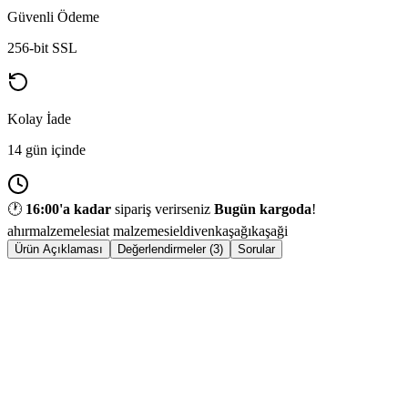
Güvenli Ödeme
256-bit SSL
Kolay İade
14 gün içinde
🕐
16:00
'a kadar
sipariş verirseniz
Bugün kargoda
!
ahırmalzemelesi
at malzemesi
eldivenkaşağı
kaşaği
Ürün Açıklaması
Değerlendirmeler (3)
Sorular
ÜRÜN
Eldiven Kaşağı