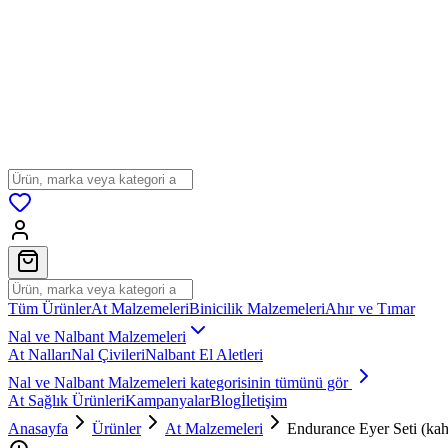
Tüm Ürünler
At Malzemeleri
Binicilik Malzemeleri
Ahır ve Tımar
Nal ve Nalbant Malzemeleri
At Nalları
Nal Çivileri
Nalbant El Aletleri
Nal ve Nalbant Malzemeleri
kategorisinin tümünü gör
At Sağlık Ürünleri
Kampanyalar
Blog
İletişim
Anasayfa
Ürünler
At Malzemeleri
Endurance Eyer Seti (ka