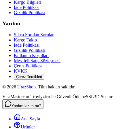
Kargo Bilgileri
İade Politikası
Gizlilik Politikası
Yardım
Sıkça Sorulan Sorular
Kargo Takip
İade Politikası
Gizlilik Politikası
Kullanım Koşulları
Mesafeli Satış Sözleşmesi
Çerez Politikası
KVKK
Çerez Tercihleri
©
2026
UrazShop
. Tüm hakları saklıdır.
Visa
Mastercard
Troy
iyzico ile Güvenli Ödeme
SSL
3D Secure
Yardım lazım mı?
Ana Sayfa
Ürünler