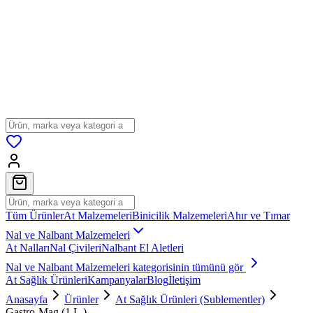
Tüm Ürünler
At Malzemeleri
Binicilik Malzemeleri
Ahır ve Tımar
Nal ve Nalbant Malzemeleri
At Nalları
Nal Çivileri
Nalbant El Aletleri
Nal ve Nalbant Malzemeleri
kategorisinin tümünü gör
At Sağlık Ürünleri
Kampanyalar
Blog
İletişim
Anasayfa
Ürünler
At Sağlık Ürünleri (Sublementler)
Gastro-Mag (1 L.)