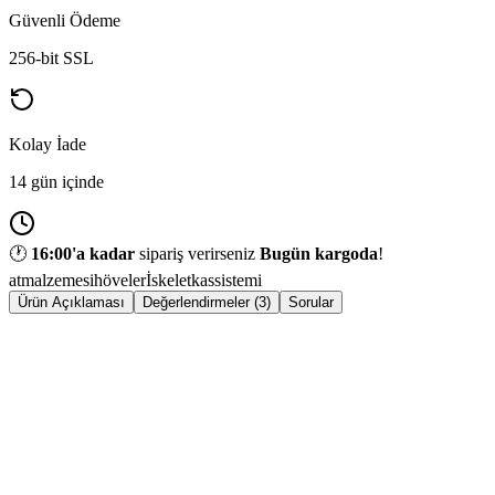
Güvenli Ödeme
256-bit SSL
Kolay İade
14 gün içinde
🕐
16:00
'a kadar
sipariş verirseniz
Bugün kargoda
!
atmalzemesi
höveler
İskelet
kassistemi
Ürün Açıklaması
Değerlendirmeler (3)
Sorular