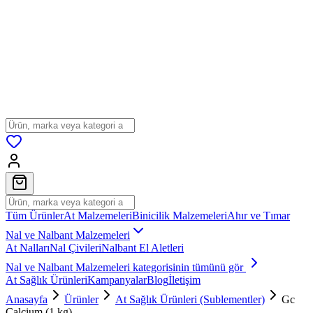
Tüm Ürünler
At Malzemeleri
Binicilik Malzemeleri
Ahır ve Tımar
Nal ve Nalbant Malzemeleri
At Nalları
Nal Çivileri
Nalbant El Aletleri
Nal ve Nalbant Malzemeleri
kategorisinin tümünü gör
At Sağlık Ürünleri
Kampanyalar
Blog
İletişim
Anasayfa
Ürünler
At Sağlık Ürünleri (Sublementler)
Gc
Calcium (1 kg)