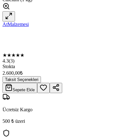
AtMalzemesi
★
★
★
★
★
4.3
(
3
)
Stokta
2.600,00
₺
Taksit Seçenekleri
Sepete Ekle
Ücretsiz Kargo
500 ₺ üzeri