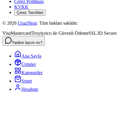
Çerez Politikası
KVKK
Çerez Tercihleri
©
2026
UrazShop
. Tüm hakları saklıdır.
Visa
Mastercard
Troy
iyzico ile Güvenli Ödeme
SSL
3D Secure
Yardım lazım mı?
Ana Sayfa
Ürünler
Kategoriler
Sepet
Hesabım