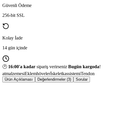
Güvenli Ödeme
256-bit SSL
Kolay İade
14 gün içinde
🕐
16:00
'a kadar
sipariş verirseniz
Bugün kargoda
!
atmalzemesi
Eklem
höveler
İskelet
kassistemi
Tendon
Ürün Açıklaması
Değerlendirmeler (3)
Sorular
ÜRÜN
Gc Muscle Builder