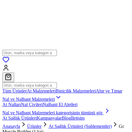
Tüm Ürünler
At Malzemeleri
Binicilik Malzemeleri
Ahır ve Tımar
Nal ve Nalbant Malzemeleri
At Nalları
Nal Çivileri
Nalbant El Aletleri
Nal ve Nalbant Malzemeleri
kategorisinin tümünü gör
At Sağlık Ürünleri
Kampanyalar
Blog
İletişim
Anasayfa
Ürünler
At Sağlık Ürünleri (Sublementler)
Gc
Muscle Builder (1 kg)