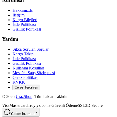
Kurumsal
Hakkımızda
İletişim
Kargo Bilgileri
İade Politikası
Gizlilik Politikası
Yardım
Sıkça Sorulan Sorular
Kargo Takip
İade Politikası
Gizlilik Politikası
Kullanım Koşulları
Mesafeli Satış Sözleşmesi
Çerez Politikası
KVKK
Çerez Tercihleri
©
2026
UrazShop
. Tüm hakları saklıdır.
Visa
Mastercard
Troy
iyzico ile Güvenli Ödeme
SSL
3D Secure
Yardım lazım mı?