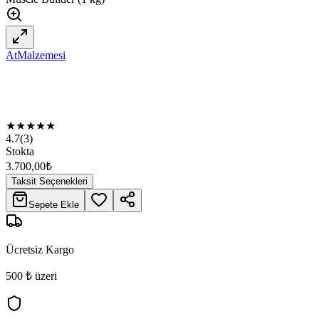
AtMalzemesi
★
★
★
★
★
4.7
(
3
)
Stokta
3.700,00
₺
Taksit Seçenekleri
Sepete Ekle
Ücretsiz Kargo
500 ₺ üzeri