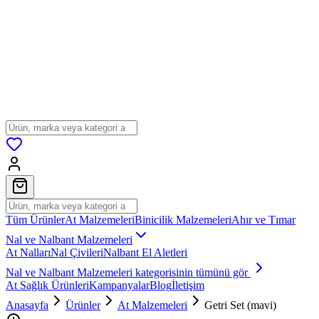
Tüm Ürünler
At Malzemeleri
Binicilik Malzemeleri
Ahır ve Tımar
Nal ve Nalbant Malzemeleri
At Nalları
Nal Çivileri
Nalbant El Aletleri
Nal ve Nalbant Malzemeleri
kategorisinin tümünü gör
At Sağlık Ürünleri
Kampanyalar
Blog
İletişim
Anasayfa
Ürünler
At Malzemeleri
Getri Set (mavi)