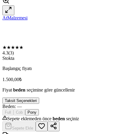
AtMalzemesi
★
★
★
★
★
4.3
(
3
)
Stokta
Başlangıç fiyatı
1.500,00
₺
Fiyat
beden
seçimine göre güncellenir
Taksit Seçenekleri
Beden
:
—
Full
Cob
Pony
Sepete eklemeden önce
beden
seçiniz
Sepete Ekle