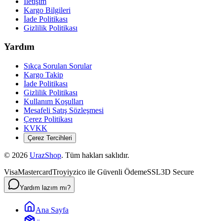
İletişim
Kargo Bilgileri
İade Politikası
Gizlilik Politikası
Yardım
Sıkça Sorulan Sorular
Kargo Takip
İade Politikası
Gizlilik Politikası
Kullanım Koşulları
Mesafeli Satış Sözleşmesi
Çerez Politikası
KVKK
Çerez Tercihleri
©
2026
UrazShop
. Tüm hakları saklıdır.
Visa
Mastercard
Troy
iyzico ile Güvenli Ödeme
SSL
3D Secure
Yardım lazım mı?
Ana Sayfa