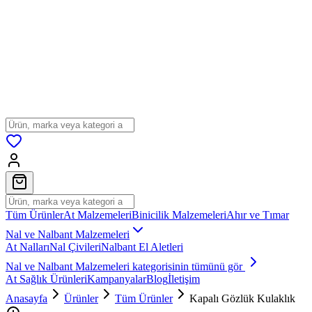
Tüm Ürünler
At Malzemeleri
Binicilik Malzemeleri
Ahır ve Tımar
Nal ve Nalbant Malzemeleri
At Nalları
Nal Çivileri
Nalbant El Aletleri
Nal ve Nalbant Malzemeleri
kategorisinin tümünü gör
At Sağlık Ürünleri
Kampanyalar
Blog
İletişim
Anasayfa
Ürünler
Tüm Ürünler
Kapalı Gözlük Kulaklık