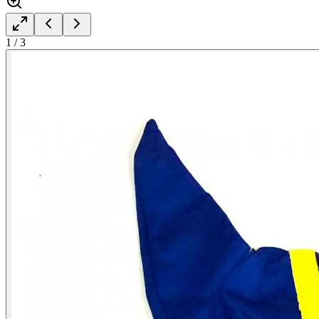
1
/
3