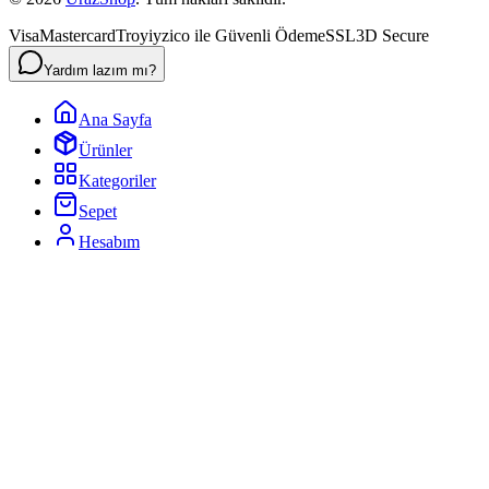
Visa
Mastercard
Troy
iyzico ile Güvenli Ödeme
SSL
3D Secure
Yardım lazım mı?
Ana Sayfa
Ürünler
Kategoriler
Sepet
Hesabım