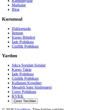
Kampanyalar
Markalar
Blog
Kurumsal
Hakkımızda
İletişim
Kargo Bilgileri
İade Politikası
Gizlilik Politikası
Yardım
Sıkça Sorulan Sorular
Kargo Takip
İade Politikası
Gizlilik Politikası
Kullanım Koşulları
Mesafeli Satış Sözleşmesi
Çerez Politikası
KVKK
Çerez Tercihleri
©
2026
UrazShop
. Tüm hakları saklıdır.