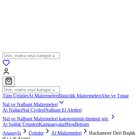
Tüm Ürünler
At Malzemeleri
Binicilik Malzemeleri
Ahır ve Tımar
Nal ve Nalbant Malzemeleri
At Nalları
Nal Çivileri
Nalbant El Aletleri
Nal ve Nalbant Malzemeleri
kategorisinin tümünü gör
At Sağlık Ürünleri
Kampanyalar
Blog
İletişim
Anasayfa
Ürünler
At Malzemeleri
Hackamore Deri Başlık
(f.r.a.® Aram)