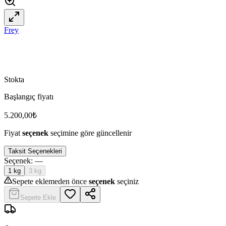
Frey
Stokta
Başlangıç fiyatı
5.200,00
₺
Fiyat
seçenek
seçimine göre güncellenir
Taksit Seçenekleri
Seçenek
:
—
1 kg
3 kg
Sepete eklemeden önce
seçenek
seçiniz
Sepete Ekle