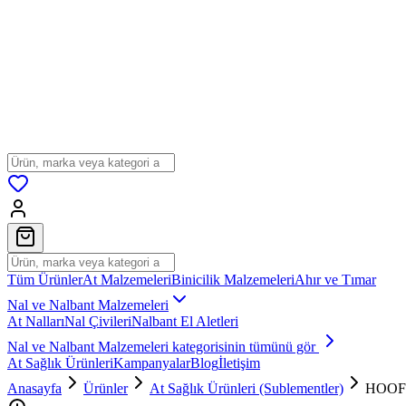
Tüm Ürünler
At Malzemeleri
Binicilik Malzemeleri
Ahır ve Tımar
Nal ve Nalbant Malzemeleri
At Nalları
Nal Çivileri
Nalbant El Aletleri
Nal ve Nalbant Malzemeleri
kategorisinin tümünü gör
At Sağlık Ürünleri
Kampanyalar
Blog
İletişim
Anasayfa
Ürünler
At Sağlık Ürünleri (Sublementler)
HOOF 