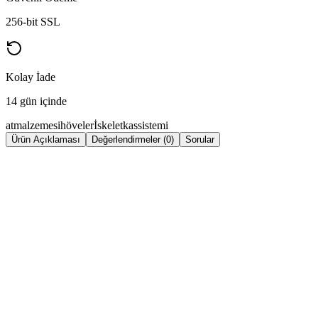
256-bit SSL
Kolay İade
14 gün içinde
atmalzemesi
höveler
İskelet
kassistemi
Ürün Açıklaması
Değerlendirmeler (0)
Sorular