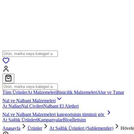
Tüm Ürünler
At Malzemeleri
Binicilik Malzemeleri
Ahır ve Tımar
Nal ve Nalbant Malzemeleri
At Nalları
Nal Çivileri
Nalbant El Aletleri
Nal ve Nalbant Malzemeleri
kategorisinin tümünü gör
At Sağlık Ürünleri
Kampanyalar
Blog
İletişim
Anasayfa
Ürünler
At Sağlık Ürünleri (Sublementler)
Höveler