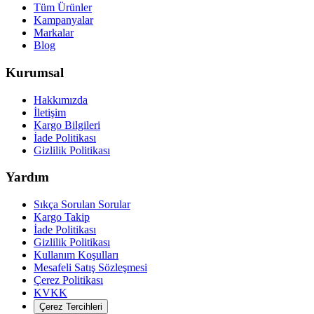
Tüm Ürünler
Kampanyalar
Markalar
Blog
Kurumsal
Hakkımızda
İletişim
Kargo Bilgileri
İade Politikası
Gizlilik Politikası
Yardım
Sıkça Sorulan Sorular
Kargo Takip
İade Politikası
Gizlilik Politikası
Kullanım Koşulları
Mesafeli Satış Sözleşmesi
Çerez Politikası
KVKK
Çerez Tercihleri