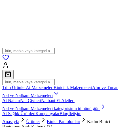
Tüm Ürünler
At Malzemeleri
Binicilik Malzemeleri
Ahır ve Tımar
Nal ve Nalbant Malzemeleri
At Nalları
Nal Çivileri
Nalbant El Aletleri
Nal ve Nalbant Malzemeleri
kategorisinin tümünü gör
At Sağlık Ürünleri
Kampanyalar
Blog
İletişim
Anasayfa
Ürünler
Binici Pantolonları
Kadın Binici
Pantolonu Açık Kahve (2Z)