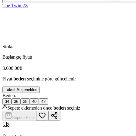
The Twin 2Z
Stokta
Başlangıç fiyatı
3.600,00
₺
Fiyat
beden
seçimine göre güncellenir
Taksit Seçenekleri
Beden
:
—
34
36
38
40
42
Sepete eklemeden önce
beden
seçiniz
Sepete Ekle