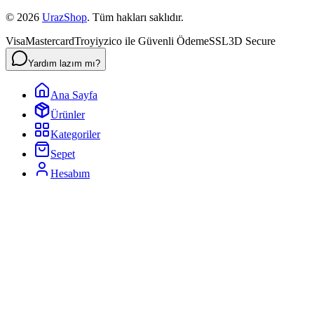
©
2026
UrazShop
. Tüm hakları saklıdır.
Visa
Mastercard
Troy
iyzico ile Güvenli Ödeme
SSL
3D Secure
Yardım lazım mı?
Ana Sayfa
Ürünler
Kategoriler
Sepet
Hesabım