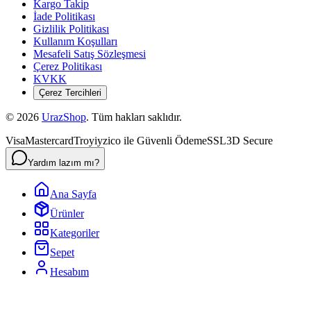
Kargo Takip
İade Politikası
Gizlilik Politikası
Kullanım Koşulları
Mesafeli Satış Sözleşmesi
Çerez Politikası
KVKK
Çerez Tercihleri
©
2026
UrazShop
. Tüm hakları saklıdır.
Visa
Mastercard
Troy
iyzico ile Güvenli Ödeme
SSL
3D Secure
Yardım lazım mı?
Ana Sayfa
Ürünler
Kategoriler
Sepet
Hesabım