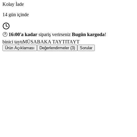
Kolay İade
14 gün içinde
🕐
16:00
'a kadar
sipariş verirseniz
Bugün kargoda
!
binici taytı
MÜSABAKA TAYTI
TAYT
Ürün Açıklaması
Değerlendirmeler (3)
Sorular