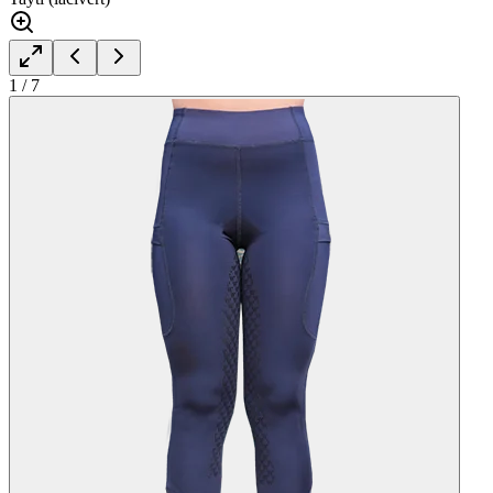
1
/
7