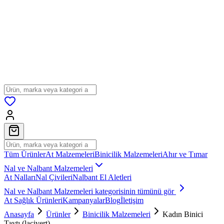
Tüm Ürünler
At Malzemeleri
Binicilik Malzemeleri
Ahır ve Tımar
Nal ve Nalbant Malzemeleri
At Nalları
Nal Çivileri
Nalbant El Aletleri
Nal ve Nalbant Malzemeleri
kategorisinin tümünü gör
At Sağlık Ürünleri
Kampanyalar
Blog
İletişim
Anasayfa
Ürünler
Binicilik Malzemeleri
Kadın Binici
Taytı (lacivert)