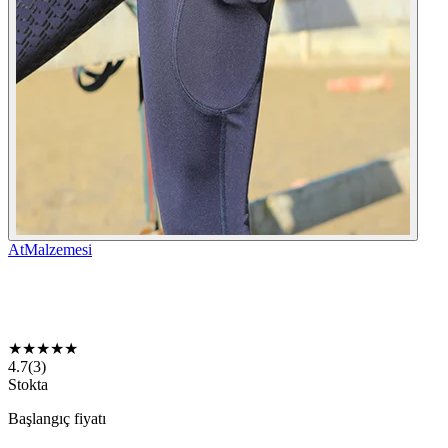
AtMalzemesi
★
★
★
★
★
4.7
(
3
)
Stokta
Başlangıç fiyatı