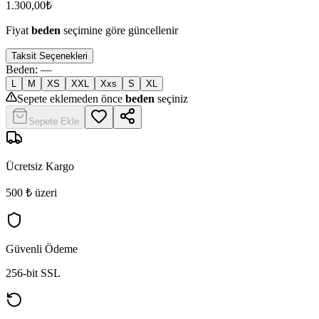
1.300,00
₺
Fiyat
beden
seçimine göre güncellenir
Taksit Seçenekleri
Beden
:
—
L
M
XS
XXL
Xxs
S
XL
Sepete eklemeden önce
beden
seçiniz
Sepete Ekle
Ücretsiz Kargo
500 ₺ üzeri
Güvenli Ödeme
256-bit SSL