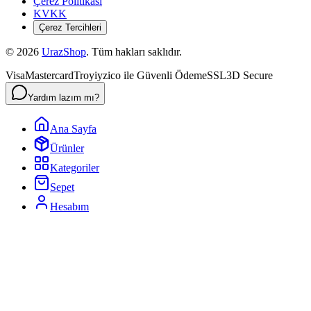
Çerez Politikası
KVKK
Çerez Tercihleri
©
2026
UrazShop
. Tüm hakları saklıdır.
Visa
Mastercard
Troy
iyzico ile Güvenli Ödeme
SSL
3D Secure
Yardım lazım mı?
Ana Sayfa
Ürünler
Kategoriler
Sepet
Hesabım