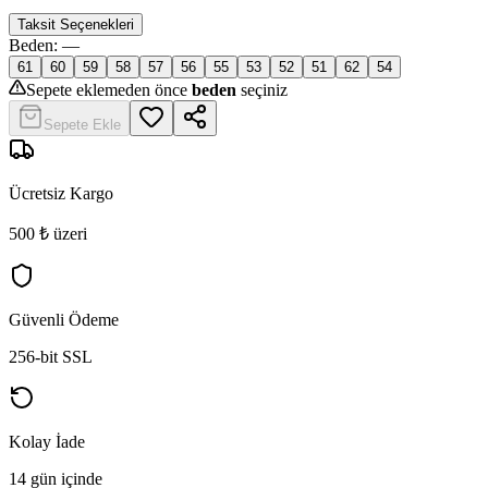
Taksit Seçenekleri
Beden
:
—
61
60
59
58
57
56
55
53
52
51
62
54
Sepete eklemeden önce
beden
seçiniz
Sepete Ekle
Ücretsiz Kargo
500 ₺ üzeri
Güvenli Ödeme
256-bit SSL
Kolay İade
14 gün içinde