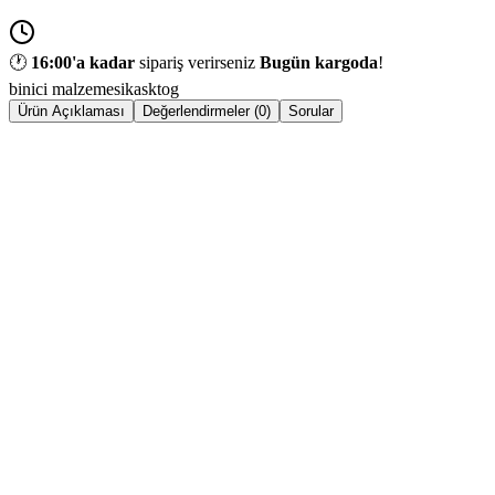
🕐
16:00
'a kadar
sipariş verirseniz
Bugün kargoda
!
binici malzemesi
kask
tog
Ürün Açıklaması
Değerlendirmeler (0)
Sorular
KEP Smart Nova Riding Helmet – Star Silver Black
Smart Nova Riding Helmet – Star Silver
, modern biniciler için
tasarlanmış, şıklık ve güvenliği bir araya getiren premium bir kask
modelidir. Metalik
Silver (gümüş)
rengi sayesinde dikkat çekici ve
sofistike bir görünüm sunarken, ergonomik yapısı ile uzun süreli
kullanımlarda maksimum konfor sağlar.
Günlük antrenmanlardan profesyonel sürüşlere kadar geniş kullanım
alanı sunan bu model, hem estetik hem de performans odaklıdır.
Güvenlik & Dayanıklılık