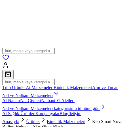
Tüm Ürünler
At Malzemeleri
Binicilik Malzemeleri
Ahır ve Tımar
Nal ve Nalbant Malzemeleri
At Nalları
Nal Çivileri
Nalbant El Aletleri
Nal ve Nalbant Malzemeleri
kategorisinin tümünü gör
At Sağlık Ürünleri
Kampanyalar
Blog
İletişim
Anasayfa
Ürünler
Binicilik Malzemeleri
Kep Smart Nova
Riding Helmet – Star Silver Black