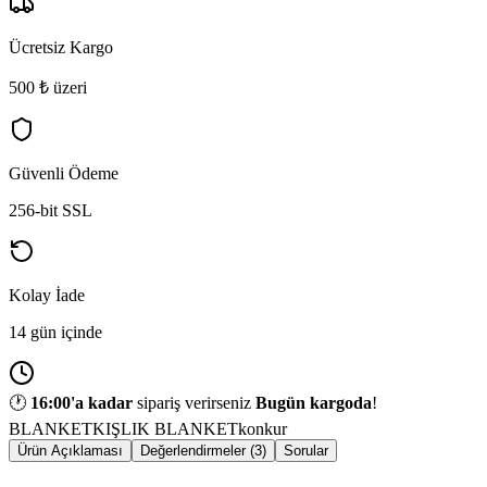
Ücretsiz Kargo
500 ₺ üzeri
Güvenli Ödeme
256-bit SSL
Kolay İade
14 gün içinde
🕐
16:00
'a kadar
sipariş verirseniz
Bugün kargoda
!
BLANKET
KIŞLIK BLANKET
konkur
Ürün Açıklaması
Değerlendirmeler (3)
Sorular