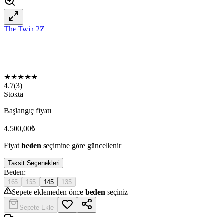
The Twin 2Z
★
★
★
★
★
4.7
(
3
)
Stokta
Başlangıç fiyatı
4.500,00
₺
Fiyat
beden
seçimine göre güncellenir
Taksit Seçenekleri
Beden
:
—
165
155
145
135
Sepete eklemeden önce
beden
seçiniz
Sepete Ekle