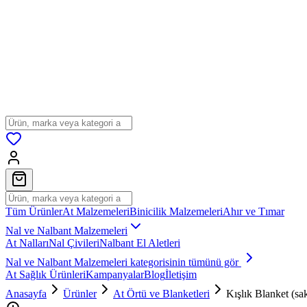
Tüm Ürünler
At Malzemeleri
Binicilik Malzemeleri
Ahır ve Tımar
Nal ve Nalbant Malzemeleri
At Nalları
Nal Çivileri
Nalbant El Aletleri
Nal ve Nalbant Malzemeleri
kategorisinin tümünü gör
At Sağlık Ürünleri
Kampanyalar
Blog
İletişim
Anasayfa
Ürünler
At Örtü ve Blanketleri
Kışlık Blanket (sa