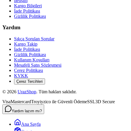
İletişim
Kargo Bilgileri
İade Politikası
Gizlilik Politikası
Yardım
Sıkça Sorulan Sorular
Kargo Takip
İade Politikası
Gizlilik Politikası
Kullanım Koşulları
Mesafeli Satış Sözleşmesi
Çerez Politikası
KVKK
Çerez Tercihleri
©
2026
UrazShop
. Tüm hakları saklıdır.
Visa
Mastercard
Troy
iyzico ile Güvenli Ödeme
SSL
3D Secure
Yardım lazım mı?
Ana Sayfa