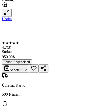
Horka
★
★
★
★
★
4.7
(
3
)
Stokta
950,00
₺
Taksit Seçenekleri
Sepete Ekle
Ücretsiz Kargo
500 ₺ üzeri