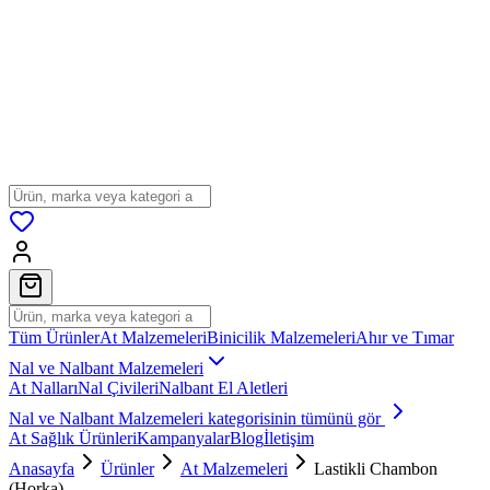
Tüm Ürünler
At Malzemeleri
Binicilik Malzemeleri
Ahır ve Tımar
Nal ve Nalbant Malzemeleri
At Nalları
Nal Çivileri
Nalbant El Aletleri
Nal ve Nalbant Malzemeleri
kategorisinin tümünü gör
At Sağlık Ürünleri
Kampanyalar
Blog
İletişim
Anasayfa
Ürünler
At Malzemeleri
Lastikli Chambon
(Horka)