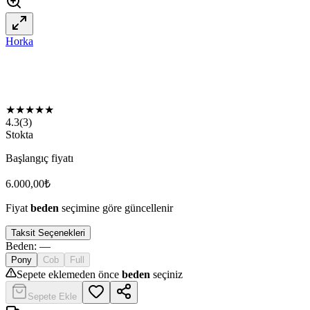
Horka
★
★
★
★
★
4.3
(
3
)
Stokta
Başlangıç fiyatı
6.000,00
₺
Fiyat
beden
seçimine göre güncellenir
Taksit Seçenekleri
Beden
:
—
Pony
Cob
Full
Sepete eklemeden önce
beden
seçiniz
Sepete Ekle