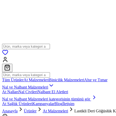
Tüm Ürünler
At Malzemeleri
Binicilik Malzemeleri
Ahır ve Tımar
Nal ve Nalbant Malzemeleri
At Nalları
Nal Çivileri
Nalbant El Aletleri
Nal ve Nalbant Malzemeleri
kategorisinin tümünü gör
At Sağlık Ürünleri
Kampanyalar
Blog
İletişim
Anasayfa
Ürünler
At Malzemeleri
Lastikli Deri Göğüslük K