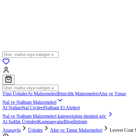
Tüm Ürünler
At Malzemeleri
Binicilik Malzemeleri
Ahır ve Tımar
Nal ve Nalbant Malzemeleri
At Nalları
Nal Çivileri
Nalbant El Aletleri
Nal ve Nalbant Malzemeleri
kategorisinin tümünü gör
At Sağlık Ürünleri
Kampanyalar
Blog
İletişim
Anasayfa
Ürünler
Ahır ve Tımar Malzemeleri
Leovet Coat 