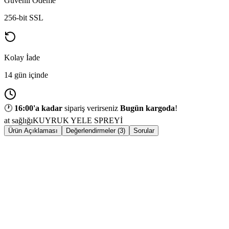
Güvenli Ödeme
256-bit SSL
Kolay İade
14 gün içinde
🕐
16:00
'a kadar
sipariş verirseniz
Bugün kargoda
!
at sağlığı
KUYRUK YELE SPREYİ
Ürün Açıklaması
Değerlendirmeler (3)
Sorular