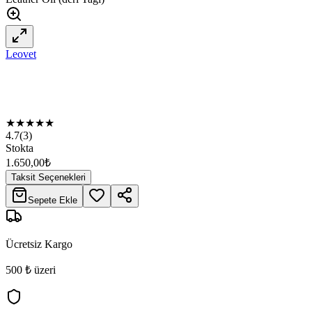
Leovet
★
★
★
★
★
4.7
(
3
)
Stokta
1.650,00
₺
Taksit Seçenekleri
Sepete Ekle
Ücretsiz Kargo
500 ₺ üzeri