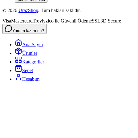
©
2026
UrazShop
. Tüm hakları saklıdır.
Visa
Mastercard
Troy
iyzico ile Güvenli Ödeme
SSL
3D Secure
Yardım lazım mı?
Ana Sayfa
Ürünler
Kategoriler
Sepet
Hesabım