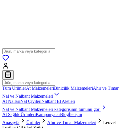
Tüm Ürünler
At Malzemeleri
Binicilik Malzemeleri
Ahır ve Tımar
Nal ve Nalbant Malzemeleri
At Nalları
Nal Çivileri
Nalbant El Aletleri
Nal ve Nalbant Malzemeleri
kategorisinin tümünü gör
At Sağlık Ürünleri
Kampanyalar
Blog
İletişim
Anasayfa
Ürünler
Ahır ve Tımar Malzemeleri
Leovet
Leather Oil (deri Yağı)