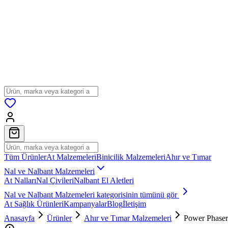
Tüm Ürünler
At Malzemeleri
Binicilik Malzemeleri
Ahır ve Tımar
Nal ve Nalbant Malzemeleri
At Nalları
Nal Çivileri
Nalbant El Aletleri
Nal ve Nalbant Malzemeleri
kategorisinin tümünü gör
At Sağlık Ürünleri
Kampanyalar
Blog
İletişim
Anasayfa
Ürünler
Ahır ve Tımar Malzemeleri
Power Phaser