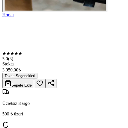
Horka
★
★
★
★
★
5.0
(
3
)
Stokta
3.950,00
₺
Taksit Seçenekleri
Sepete Ekle
Ücretsiz Kargo
500 ₺ üzeri