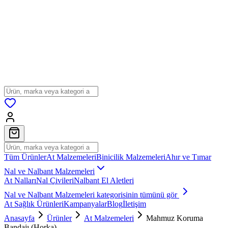
Tüm Ürünler
At Malzemeleri
Binicilik Malzemeleri
Ahır ve Tımar
Nal ve Nalbant Malzemeleri
At Nalları
Nal Çivileri
Nalbant El Aletleri
Nal ve Nalbant Malzemeleri
kategorisinin tümünü gör
At Sağlık Ürünleri
Kampanyalar
Blog
İletişim
Anasayfa
Ürünler
At Malzemeleri
Mahmuz Koruma
Bandajı (Horka)