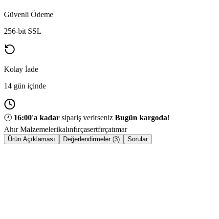
Güvenli Ödeme
256-bit SSL
Kolay İade
14 gün içinde
🕐
16:00
'a kadar
sipariş verirseniz
Bugün kargoda
!
Ahır Malzemeleri
kalınfırça
sertfırça
tımar
Ürün Açıklaması
Değerlendirmeler (3)
Sorular
Horka