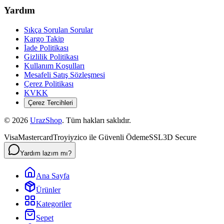
Yardım
Sıkça Sorulan Sorular
Kargo Takip
İade Politikası
Gizlilik Politikası
Kullanım Koşulları
Mesafeli Satış Sözleşmesi
Çerez Politikası
KVKK
Çerez Tercihleri
©
2026
UrazShop
. Tüm hakları saklıdır.
Visa
Mastercard
Troy
iyzico ile Güvenli Ödeme
SSL
3D Secure
Yardım lazım mı?
Ana Sayfa
Ürünler
Kategoriler
Sepet