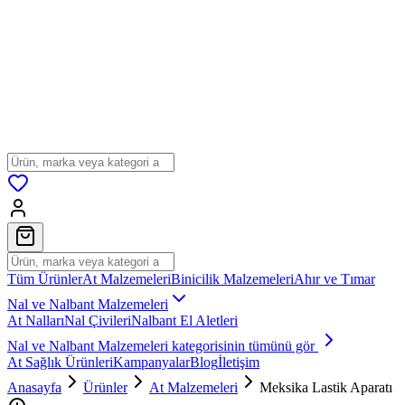
Tüm Ürünler
At Malzemeleri
Binicilik Malzemeleri
Ahır ve Tımar
Nal ve Nalbant Malzemeleri
At Nalları
Nal Çivileri
Nalbant El Aletleri
Nal ve Nalbant Malzemeleri
kategorisinin tümünü gör
At Sağlık Ürünleri
Kampanyalar
Blog
İletişim
Anasayfa
Ürünler
At Malzemeleri
Meksika Lastik Aparatı