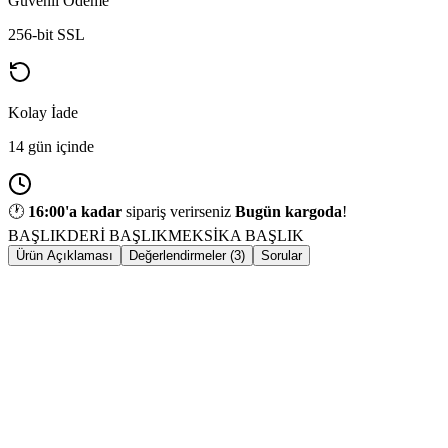
Güvenli Ödeme
256-bit SSL
Kolay İade
14 gün içinde
🕐
16:00
'a kadar
sipariş verirseniz
Bugün kargoda
!
BAŞLIK
DERİ BAŞLIK
MEKSİKA BAŞLIK
Ürün Açıklaması
Değerlendirmeler (3)
Sorular
ÜRÜN
KATEGORI