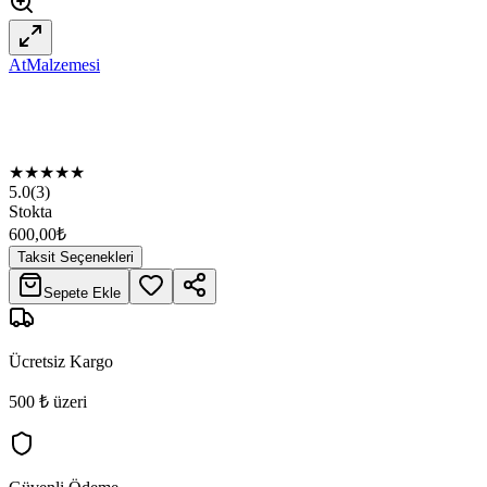
AtMalzemesi
★
★
★
★
★
5.0
(
3
)
Stokta
600,00
₺
Taksit Seçenekleri
Sepete Ekle
Ücretsiz Kargo
500 ₺ üzeri