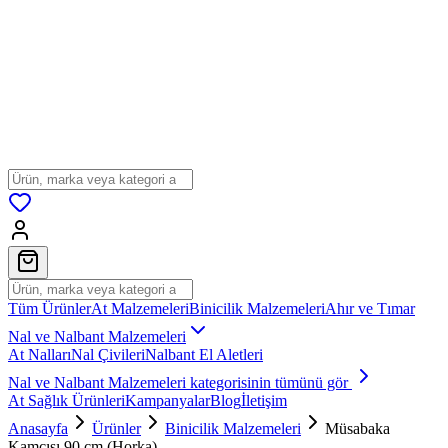
Tüm Ürünler
At Malzemeleri
Binicilik Malzemeleri
Ahır ve Tımar
Nal ve Nalbant Malzemeleri
At Nalları
Nal Çivileri
Nalbant El Aletleri
Nal ve Nalbant Malzemeleri
kategorisinin tümünü gör
At Sağlık Ürünleri
Kampanyalar
Blog
İletişim
Anasayfa
Ürünler
Binicilik Malzemeleri
Müsabaka
Kamçısı 90 cm (Horka)