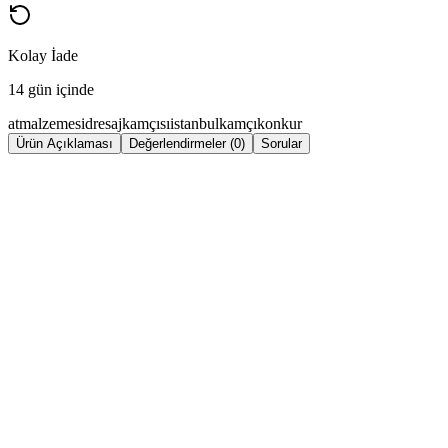
Kolay İade
14 gün içinde
atmalzemesi
dresajkamçısı
istanbul
kamçı
konkur
Ürün Açıklaması
Değerlendirmeler (0)
Sorular
Müsabaka Kamçısı 90 cm
Ürün Özellikleri
Kauçuk sap ile güvenli ve konforlu tutuş