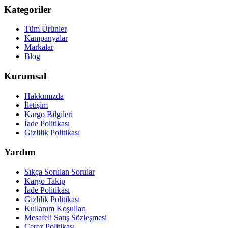
Kategoriler
Tüm Ürünler
Kampanyalar
Markalar
Blog
Kurumsal
Hakkımızda
İletişim
Kargo Bilgileri
İade Politikası
Gizlilik Politikası
Yardım
Sıkça Sorulan Sorular
Kargo Takip
İade Politikası
Gizlilik Politikası
Kullanım Koşulları
Mesafeli Satış Sözleşmesi
Çerez Politikası