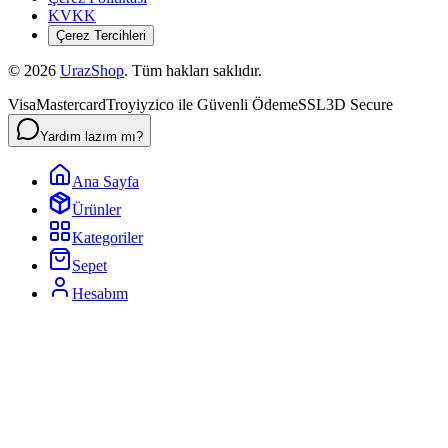
KVKK
Çerez Tercihleri
©
2026
UrazShop
. Tüm hakları saklıdır.
Visa
Mastercard
Troy
iyzico ile Güvenli Ödeme
SSL
3D Secure
Yardım lazım mı?
Ana Sayfa
Ürünler
Kategoriler
Sepet
Hesabım