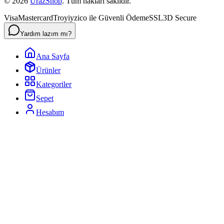
©
2026
UrazShop
. Tüm hakları saklıdır.
Visa
Mastercard
Troy
iyzico ile Güvenli Ödeme
SSL
3D Secure
Yardım lazım mı?
Ana Sayfa
Ürünler
Kategoriler
Sepet
Hesabım