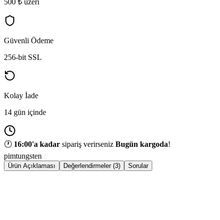
500 ₺ üzeri
Güvenli Ödeme
256-bit SSL
Kolay İade
14 gün içinde
🕐
16:00
'a kadar
sipariş verirseniz
Bugün kargoda
!
pim
tungsten
Ürün Açıklaması
Değerlendirmeler (3)
Sorular