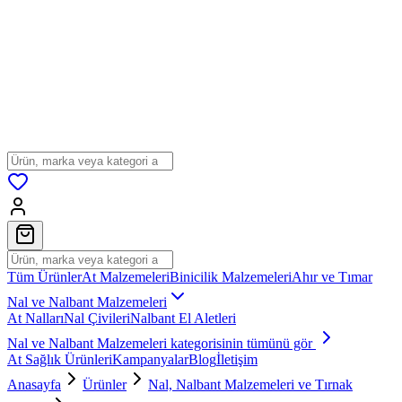
Tüm Ürünler
At Malzemeleri
Binicilik Malzemeleri
Ahır ve Tımar
Nal ve Nalbant Malzemeleri
At Nalları
Nal Çivileri
Nalbant El Aletleri
Nal ve Nalbant Malzemeleri
kategorisinin tümünü gör
At Sağlık Ürünleri
Kampanyalar
Blog
İletişim
Anasayfa
Ürünler
Nal, Nalbant Malzemeleri ve Tırnak