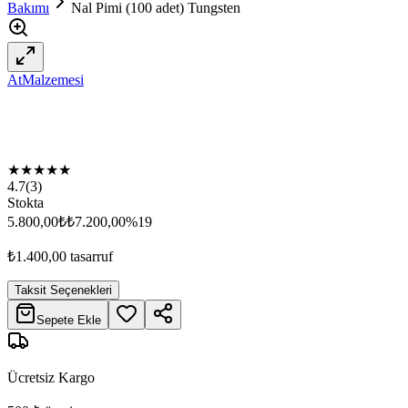
Bakımı
Nal Pimi (100 adet) Tungsten
AtMalzemesi
★
★
★
★
★
4.7
(
3
)
Stokta
5.800,00
₺
₺7.200,00
%
19
₺1.400,00
tasarruf
Taksit Seçenekleri
Sepete Ekle
Ücretsiz Kargo