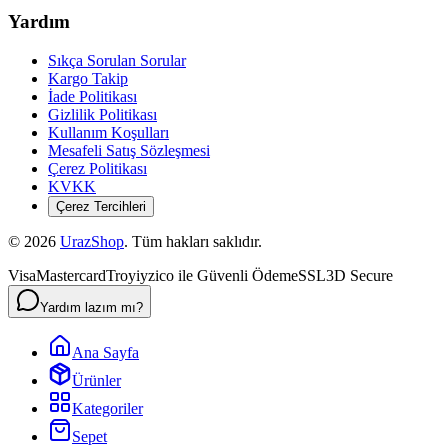
Yardım
Sıkça Sorulan Sorular
Kargo Takip
İade Politikası
Gizlilik Politikası
Kullanım Koşulları
Mesafeli Satış Sözleşmesi
Çerez Politikası
KVKK
Çerez Tercihleri
©
2026
UrazShop
. Tüm hakları saklıdır.
Visa
Mastercard
Troy
iyzico ile Güvenli Ödeme
SSL
3D Secure
Yardım lazım mı?
Ana Sayfa
Ürünler
Kategoriler
Sepet