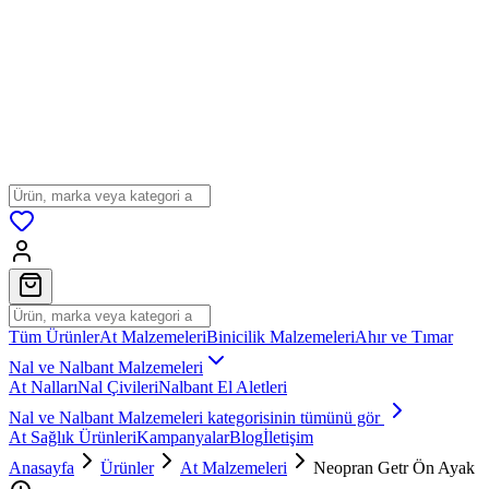
Tüm Ürünler
At Malzemeleri
Binicilik Malzemeleri
Ahır ve Tımar
Nal ve Nalbant Malzemeleri
At Nalları
Nal Çivileri
Nalbant El Aletleri
Nal ve Nalbant Malzemeleri
kategorisinin tümünü gör
At Sağlık Ürünleri
Kampanyalar
Blog
İletişim
Anasayfa
Ürünler
At Malzemeleri
Neopran Getr Ön Ayak