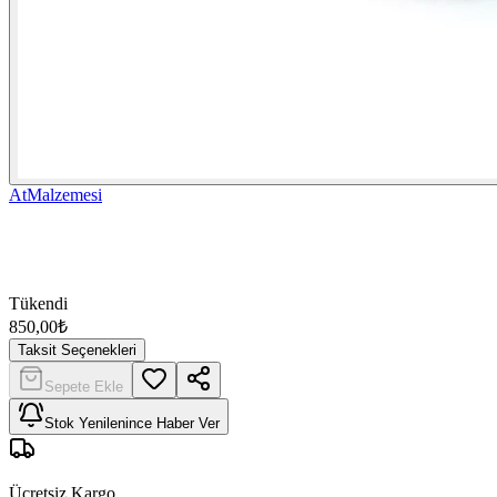
AtMalzemesi
Tükendi
850,00
₺
Taksit Seçenekleri
Sepete Ekle
Stok Yenilenince Haber Ver
Ücretsiz Kargo