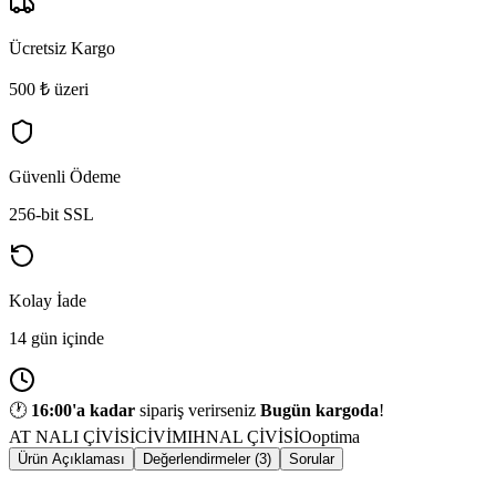
Ücretsiz Kargo
500 ₺ üzeri
Güvenli Ödeme
256-bit SSL
Kolay İade
14 gün içinde
🕐
16:00
'a kadar
sipariş verirseniz
Bugün kargoda
!
AT NALI ÇİVİSİ
CİVİ
MIH
NAL ÇİVİSİ
Ooptima
Ürün Açıklaması
Değerlendirmeler (3)
Sorular