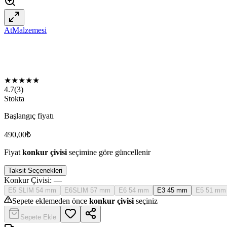
AtMalzemesi
★
★
★
★
★
4.7
(
3
)
Stokta
Başlangıç fiyatı
490,00
₺
Fiyat
konkur çivisi
seçimine göre güncellenir
Taksit Seçenekleri
Konkur Çivisi
:
—
E5 SLIM 54 mm
E6SLIM 57 mm
E6 54 mm
E3 45 mm
E5 51 mm
Sepete eklemeden önce
konkur çivisi
seçiniz
Sepete Ekle