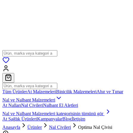
Tüm Ürünler
At Malzemeleri
Binicilik Malzemeleri
Ahır ve Tımar
Nal ve Nalbant Malzemeleri
At Nalları
Nal Çivileri
Nalbant El Aletleri
Nal ve Nalbant Malzemeleri
kategorisinin tümünü gör
At Sağlık Ürünleri
Kampanyalar
Blog
İletişim
Anasayfa
Ürünler
Nal Çivileri
Optima Nal Çivisi