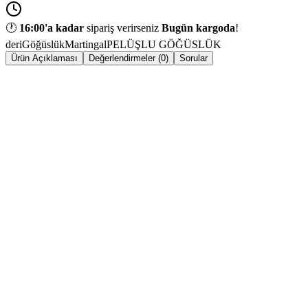
🕐
16:00
'a kadar
sipariş verirseniz
Bugün kargoda
!
deri
Göğüslük
Martingal
PELÜŞLU GÖĞÜSLÜK
Ürün Açıklaması
Değerlendirmeler (0)
Sorular