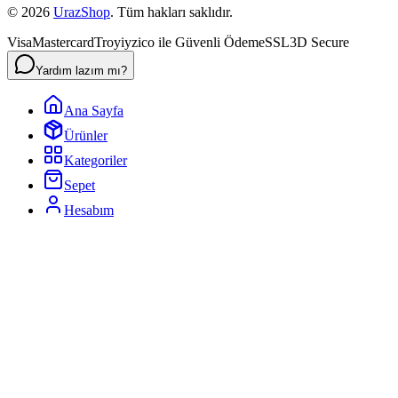
©
2026
UrazShop
. Tüm hakları saklıdır.
Visa
Mastercard
Troy
iyzico ile Güvenli Ödeme
SSL
3D Secure
Yardım lazım mı?
Ana Sayfa
Ürünler
Kategoriler
Sepet
Hesabım