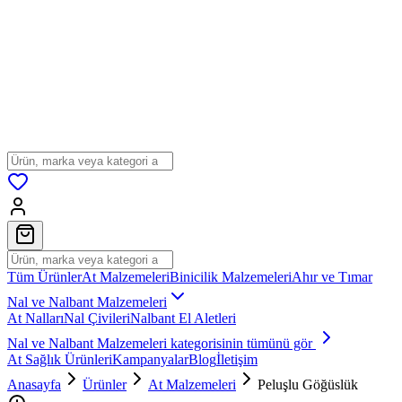
Tüm Ürünler
At Malzemeleri
Binicilik Malzemeleri
Ahır ve Tımar
Nal ve Nalbant Malzemeleri
At Nalları
Nal Çivileri
Nalbant El Aletleri
Nal ve Nalbant Malzemeleri
kategorisinin tümünü gör
At Sağlık Ürünleri
Kampanyalar
Blog
İletişim
Anasayfa
Ürünler
At Malzemeleri
Peluşlu Göğüslük