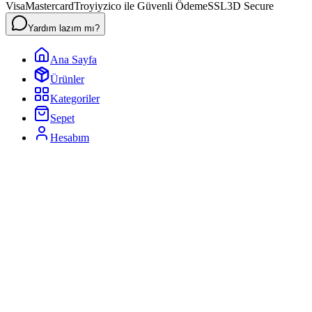
Visa
Mastercard
Troy
iyzico ile Güvenli Ödeme
SSL
3D Secure
Yardım lazım mı?
Ana Sayfa
Ürünler
Kategoriler
Sepet
Hesabım