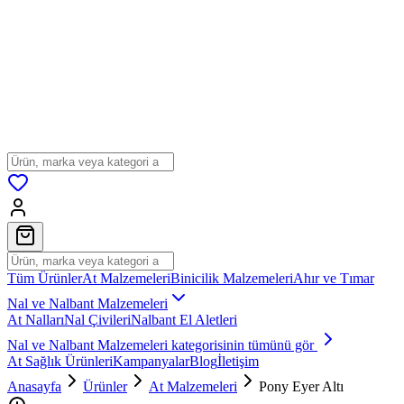
Tüm Ürünler
At Malzemeleri
Binicilik Malzemeleri
Ahır ve Tımar
Nal ve Nalbant Malzemeleri
At Nalları
Nal Çivileri
Nalbant El Aletleri
Nal ve Nalbant Malzemeleri
kategorisinin tümünü gör
At Sağlık Ürünleri
Kampanyalar
Blog
İletişim
Anasayfa
Ürünler
At Malzemeleri
Pony Eyer Altı