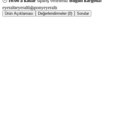
🕐
16:00
'a kadar
sipariş verirseniz
Bugün kargoda
!
eyeraltı
eyeraltlığı
ponyeyeraltı
Ürün Açıklaması
Değerlendirmeler (0)
Sorular