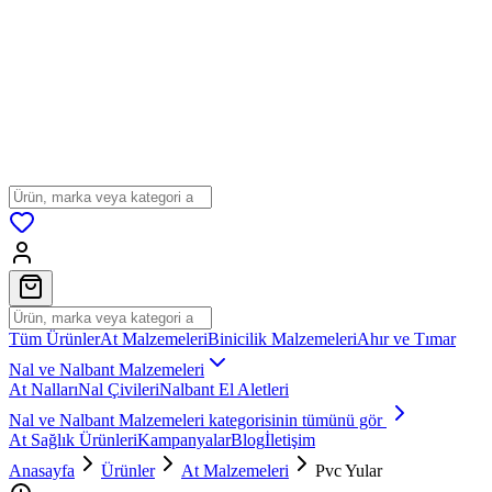
Tüm Ürünler
At Malzemeleri
Binicilik Malzemeleri
Ahır ve Tımar
Nal ve Nalbant Malzemeleri
At Nalları
Nal Çivileri
Nalbant El Aletleri
Nal ve Nalbant Malzemeleri
kategorisinin tümünü gör
At Sağlık Ürünleri
Kampanyalar
Blog
İletişim
Anasayfa
Ürünler
At Malzemeleri
Pvc Yular