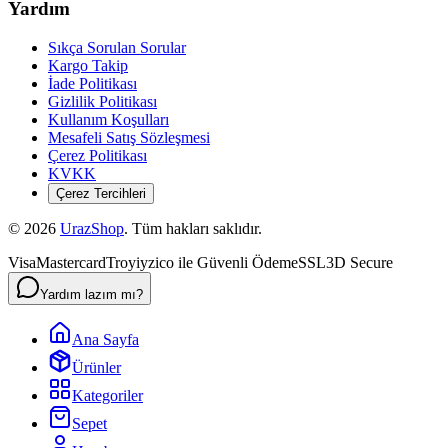
Yardım
Sıkça Sorulan Sorular
Kargo Takip
İade Politikası
Gizlilik Politikası
Kullanım Koşulları
Mesafeli Satış Sözleşmesi
Çerez Politikası
KVKK
Çerez Tercihleri
©
2026
UrazShop
. Tüm hakları saklıdır.
Visa
Mastercard
Troy
iyzico ile Güvenli Ödeme
SSL
3D Secure
Yardım lazım mı?
Ana Sayfa
Ürünler
Kategoriler
Sepet