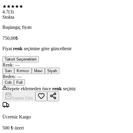
★
★
★
★
★
4.7
(
3
)
Stokta
Başlangıç fiyatı
750,00
₺
Fiyat
renk
seçimine göre güncellenir
Taksit Seçenekleri
Renk
:
—
Sarı
Kırmızı
Mavi
Siyah
Beden
:
—
Cob
Full
Sepete eklemeden önce
renk
seçiniz
Sepete Ekle
Ücretsiz Kargo
500 ₺ üzeri