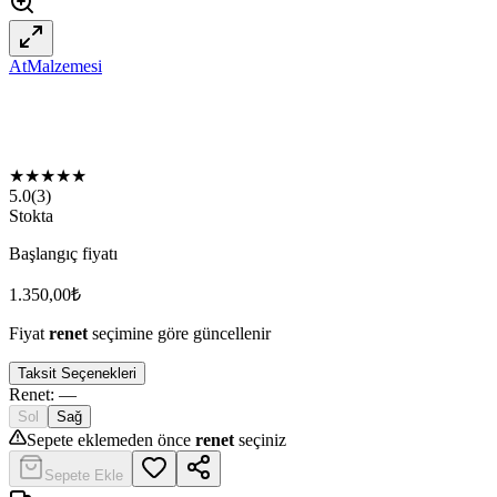
AtMalzemesi
★
★
★
★
★
5.0
(
3
)
Stokta
Başlangıç fiyatı
1.350,00
₺
Fiyat
renet
seçimine göre güncellenir
Taksit Seçenekleri
Renet
:
—
Sol
Sağ
Sepete eklemeden önce
renet
seçiniz
Sepete Ekle