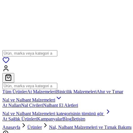
Tüm Ürünler
At Malzemeleri
Binicilik Malzemeleri
Ahır ve Tımar
Nal ve Nalbant Malzemeleri
At Nalları
Nal Çivileri
Nalbant El Aletleri
Nal ve Nalbant Malzemeleri
kategorisinin tümünü gör
At Sağlık Ürünleri
Kampanyalar
Blog
İletişim
Anasayfa
Ürünler
Nal, Nalbant Malzemeleri ve Tırnak Bakımı