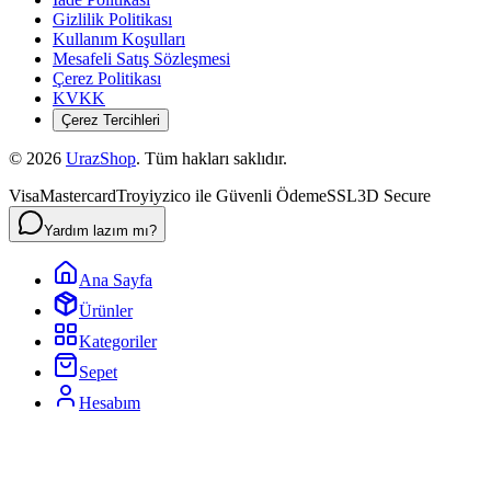
Gizlilik Politikası
Kullanım Koşulları
Mesafeli Satış Sözleşmesi
Çerez Politikası
KVKK
Çerez Tercihleri
©
2026
UrazShop
. Tüm hakları saklıdır.
Visa
Mastercard
Troy
iyzico ile Güvenli Ödeme
SSL
3D Secure
Yardım lazım mı?
Ana Sayfa
Ürünler
Kategoriler
Sepet
Hesabım