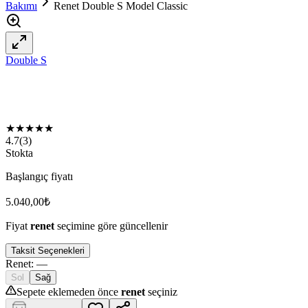
Bakımı
Renet Double S Model Classic
Double S
★
★
★
★
★
4.7
(
3
)
Stokta
Başlangıç fiyatı
5.040,00
₺
Fiyat
renet
seçimine göre güncellenir
Taksit Seçenekleri
Renet
:
—
Sol
Sağ
Sepete eklemeden önce
renet
seçiniz