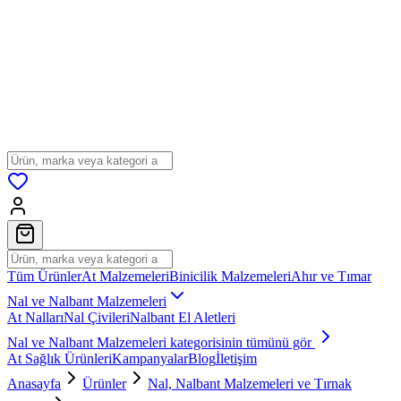
Tüm Ürünler
At Malzemeleri
Binicilik Malzemeleri
Ahır ve Tımar
Nal ve Nalbant Malzemeleri
At Nalları
Nal Çivileri
Nalbant El Aletleri
Nal ve Nalbant Malzemeleri
kategorisinin tümünü gör
At Sağlık Ürünleri
Kampanyalar
Blog
İletişim
Anasayfa
Ürünler
Nal, Nalbant Malzemeleri ve Tırnak