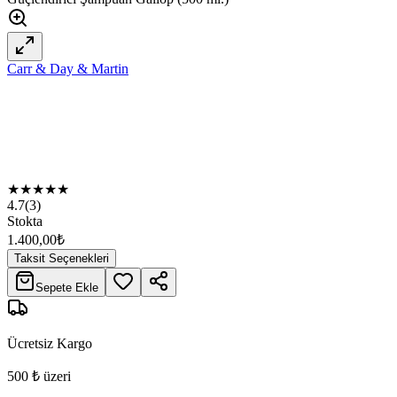
Carr & Day & Martin
★
★
★
★
★
4.7
(
3
)
Stokta
1.400,00
₺
Taksit Seçenekleri
Sepete Ekle
Ücretsiz Kargo
500 ₺ üzeri