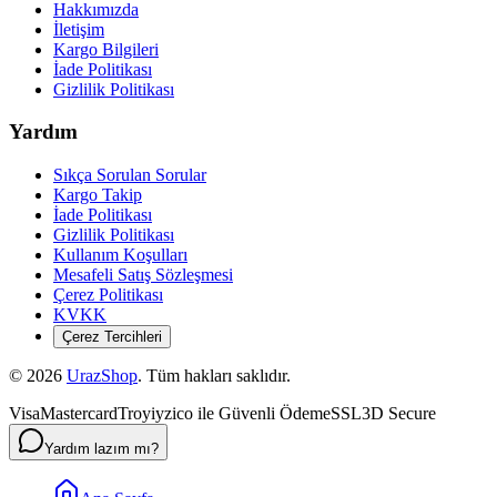
Hakkımızda
İletişim
Kargo Bilgileri
İade Politikası
Gizlilik Politikası
Yardım
Sıkça Sorulan Sorular
Kargo Takip
İade Politikası
Gizlilik Politikası
Kullanım Koşulları
Mesafeli Satış Sözleşmesi
Çerez Politikası
KVKK
Çerez Tercihleri
©
2026
UrazShop
. Tüm hakları saklıdır.
Visa
Mastercard
Troy
iyzico ile Güvenli Ödeme
SSL
3D Secure
Yardım lazım mı?