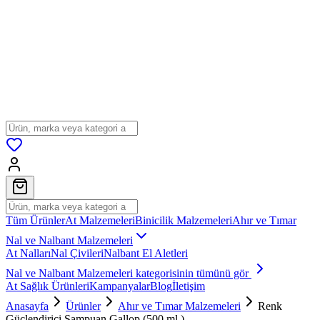
Tüm Ürünler
At Malzemeleri
Binicilik Malzemeleri
Ahır ve Tımar
Nal ve Nalbant Malzemeleri
At Nalları
Nal Çivileri
Nalbant El Aletleri
Nal ve Nalbant Malzemeleri
kategorisinin tümünü gör
At Sağlık Ürünleri
Kampanyalar
Blog
İletişim
Anasayfa
Ürünler
Ahır ve Tımar Malzemeleri
Renk
Güçlendirici Şampuan Gallop (500 ml.)