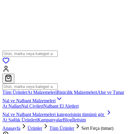
Tüm Ürünler
At Malzemeleri
Binicilik Malzemeleri
Ahır ve Tımar
Nal ve Nalbant Malzemeleri
At Nalları
Nal Çivileri
Nalbant El Aletleri
Nal ve Nalbant Malzemeleri
kategorisinin tümünü gör
At Sağlık Ürünleri
Kampanyalar
Blog
İletişim
Anasayfa
Ürünler
Tüm Ürünler
Sert Fırça (tımar)