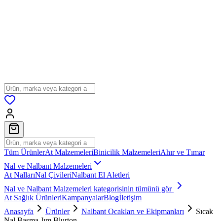
Tüm Ürünler
At Malzemeleri
Binicilik Malzemeleri
Ahır ve Tımar
Nal ve Nalbant Malzemeleri
At Nalları
Nal Çivileri
Nalbant El Aletleri
Nal ve Nalbant Malzemeleri
kategorisinin tümünü gör
At Sağlık Ürünleri
Kampanyalar
Blog
İletişim
Anasayfa
Ürünler
Nalbant Ocakları ve Ekipmanları
Sıcak
Nal Basma Jım Blurton