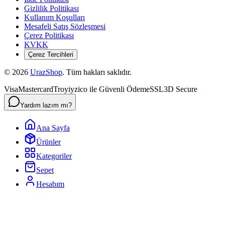
Gizlilik Politikası
Kullanım Koşulları
Mesafeli Satış Sözleşmesi
Çerez Politikası
KVKK
Çerez Tercihleri
©
2026
UrazShop
. Tüm hakları saklıdır.
Visa
Mastercard
Troy
iyzico ile Güvenli Ödeme
SSL
3D Secure
Yardım lazım mı?
Ana Sayfa
Ürünler
Kategoriler
Sepet
Hesabım