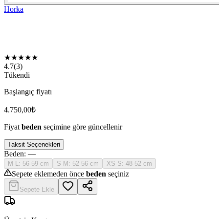
Horka
★
★
★
★
★
4.7
(
3
)
Tükendi
Başlangıç fiyatı
4.750,00
₺
Fiyat
beden
seçimine göre güncellenir
Taksit Seçenekleri
Beden
:
—
M-L: 56-59 cm
S-M: 52-56 cm
XS-S: 48-52 cm
Sepete eklemeden önce
beden
seçiniz
Sepete Ekle