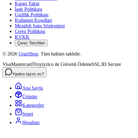
Kargo Takip
İade Politikası
Gizlilik Politikası
Kullanım Koşulları
Mesafeli Satış Sözleşmesi
Çerez Politikası
KVKK
Çerez Tercihleri
©
2026
UrazShop
. Tüm hakları saklıdır.
Visa
Mastercard
Troy
iyzico ile Güvenli Ödeme
SSL
3D Secure
Yardım lazım mı?
Ana Sayfa
Ürünler
Kategoriler
Sepet
Hesabım