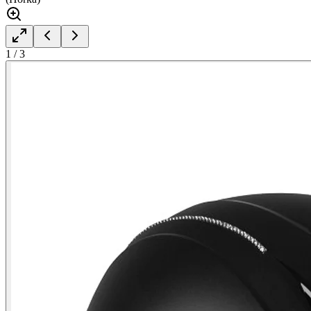
1
/
3