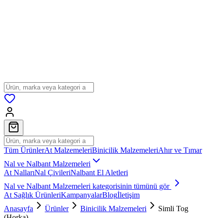
Tüm Ürünler
At Malzemeleri
Binicilik Malzemeleri
Ahır ve Tımar
Nal ve Nalbant Malzemeleri
At Nalları
Nal Çivileri
Nalbant El Aletleri
Nal ve Nalbant Malzemeleri
kategorisinin tümünü gör
At Sağlık Ürünleri
Kampanyalar
Blog
İletişim
Anasayfa
Ürünler
Binicilik Malzemeleri
Simli Tog
(Horka)