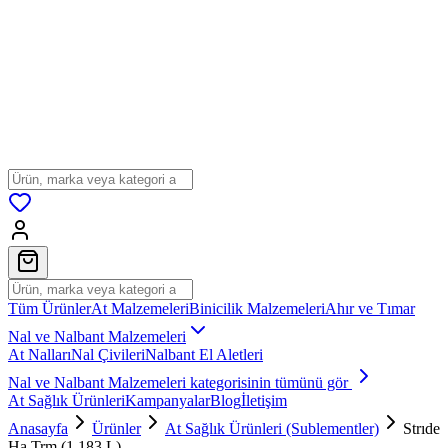
Tüm Ürünler
At Malzemeleri
Binicilik Malzemeleri
Ahır ve Tımar
Nal ve Nalbant Malzemeleri
At Nalları
Nal Çivileri
Nalbant El Aletleri
Nal ve Nalbant Malzemeleri
kategorisinin tümünü gör
At Sağlık Ürünleri
Kampanyalar
Blog
İletişim
Anasayfa
Ürünler
At Sağlık Ürünleri (Sublementler)
Strıde
Ha Trm (1.183 L)