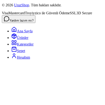
©
2026
UrazShop
. Tüm hakları saklıdır.
Visa
Mastercard
Troy
iyzico ile Güvenli Ödeme
SSL
3D Secure
Yardım lazım mı?
Ana Sayfa
Ürünler
Kategoriler
Sepet
Hesabım