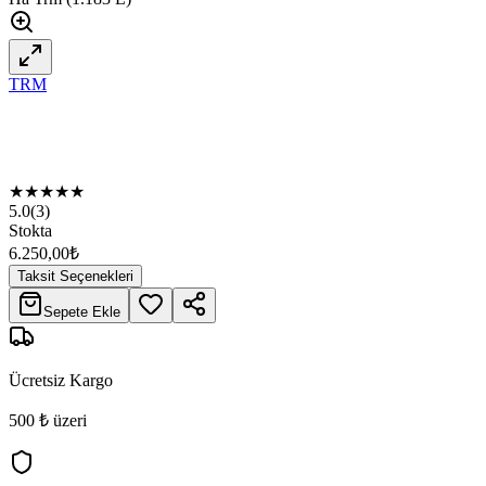
TRM
★
★
★
★
★
5.0
(
3
)
Stokta
6.250,00
₺
Taksit Seçenekleri
Sepete Ekle
Ücretsiz Kargo
500 ₺ üzeri