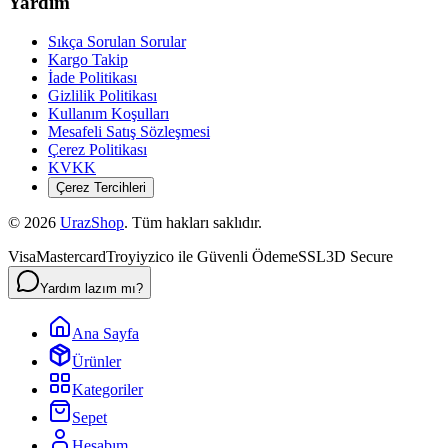
Yardım
Sıkça Sorulan Sorular
Kargo Takip
İade Politikası
Gizlilik Politikası
Kullanım Koşulları
Mesafeli Satış Sözleşmesi
Çerez Politikası
KVKK
Çerez Tercihleri
©
2026
UrazShop
. Tüm hakları saklıdır.
Visa
Mastercard
Troy
iyzico ile Güvenli Ödeme
SSL
3D Secure
Yardım lazım mı?
Ana Sayfa
Ürünler
Kategoriler
Sepet
Hesabım