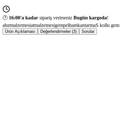
🕐
16:00
'a kadar
sipariş verirseniz
Bugün kargoda
!
ahırmalzemesi
atmalzemesi
gem
pelhamkantarma
S kollu gem
Ürün Açıklaması
Değerlendirmeler (3)
Sorular
ÜRÜN
Tatlı Damak S Kollu Gem
KATEGORI
At Malzemeleri
BEDEN
11,5
SKU
42513951140128