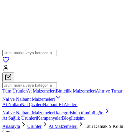
Tüm Ürünler
At Malzemeleri
Binicilik Malzemeleri
Ahır ve Tımar
Nal ve Nalbant Malzemeleri
At Nalları
Nal Çivileri
Nalbant El Aletleri
Nal ve Nalbant Malzemeleri
kategorisinin tümünü gör
At Sağlık Ürünleri
Kampanyalar
Blog
İletişim
Anasayfa
Ürünler
At Malzemeleri
Tatlı Damak S Kollu
Gem