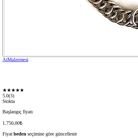
AtMalzemesi
★
★
★
★
★
5.0
(
3
)
Stokta
Başlangıç fiyatı
1.750,00
₺
Fiyat
beden
seçimine göre güncellenir